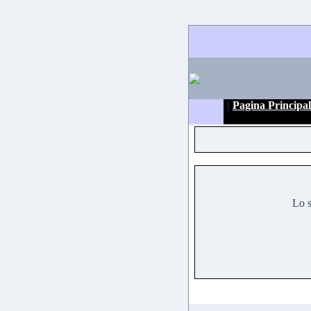
|
Pagina Principal
Lo s