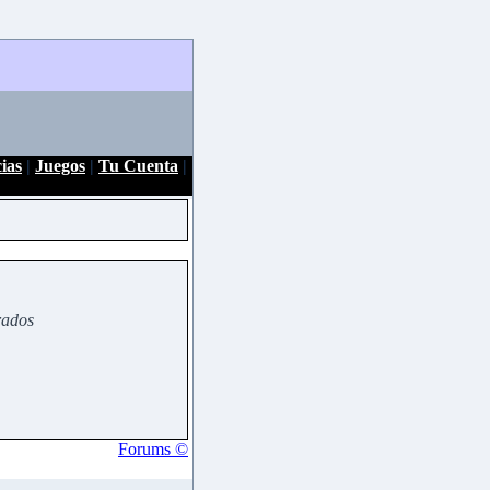
ias
|
Juegos
|
Tu Cuenta
|
rados
Forums ©