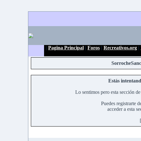
|
Pagina Principal
|
Foros
|
Recreativos.org
|
SorrocheSanc
Estás intentand
Lo sentimos pero esta sección de 
Puedes registrarte d
acceder a esta se