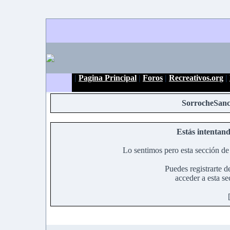
|
Pagina Principal
|
Foros
|
Recreativos.org
|
SorrocheSanc
Estás intentand
Lo sentimos pero esta sección de 
Puedes registrarte d
acceder a esta se