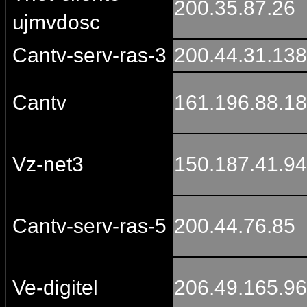
200.35.87.26
ujmvdosc
Cantv-serv-ras-3
200.44.31.138
Cantv
161.196.88.1
Vz-net3
150.187.41.94
Cantv-serv-ras-5
200.44.76.85
Ve-digitel
206.49.165.96