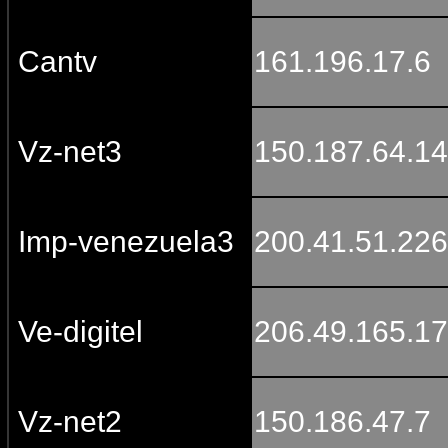
Cantv
161.196.17.6
Vz-net3
150.187.64.14
Imp-venezuela3
200.41.51.226
Ve-digitel
206.49.165.1
Vz-net2
150.186.47.7