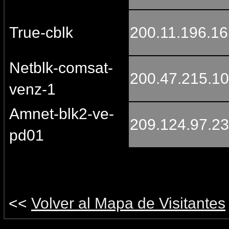
True-cblk
200.11.196.1
Netblk-comsat-
200.47.215.1
venz-1
Amnet-blk2-ve-
209.124.97.2
pd01
<<
Volver al Mapa de Visitantes